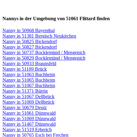
Nannys in der Umgebung von 51061 Flittard finden
Nanny in 50968 Bayenthal
Nanny in 51381 Bergisch Neukirchen
Nanny in 50825 Bickendorf
Nanny in 50827 Bickendorf
Nanny in 50737 Bocklemünd / Mengenich
Nanny in 50829 Bocklemünd / Mengenich
Nanny in 50933 Braunsfeld
Nanny in 51109 Brück
Nanny in 51063 Buchheim
Nanny in 51065 Buchheim
Nanny in 51067 Buchheim
Nanny in 51371 Bürrig
Nanny in 51067 Dellbrück
Nanny in 51069 Dellbrück
Nanny in 50679 Deutz
Nanny in 51061 Dünnwald
Nanny in 51069 Dünnwald
Nanny in 51467 Dünnwald
Nanny in 51519 Erberich
Nanny in 50765 Esch bei Frechen