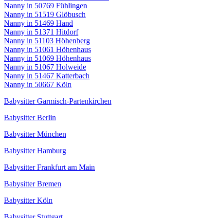
Nanny in 50769 Fühlingen
Nanny in 51519 Glöbusch
Nanny in 51469 Hand
Nanny in 51371 Hitdorf
Nanny in 51103 Höhenberg
Nanny in 51061 Höhenhaus
Nanny in 51069 Höhenhaus
Nanny in 51067 Holweide
Nanny in 51467 Katterbach
Nanny in 50667 Köln
Babysitter Garmisch-Partenkirchen
Babysitter Berlin
Babysitter München
Babysitter Hamburg
Babysitter Frankfurt am Main
Babysitter Bremen
Babysitter Köln
Babysitter Stuttgart