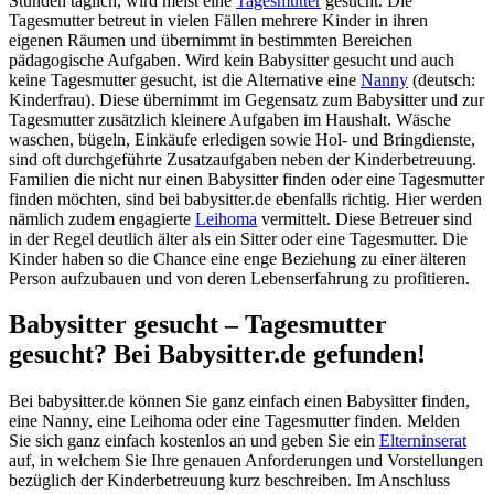
Stunden täglich, wird meist eine
Tagesmutter
gesucht. Die
Tagesmutter betreut in vielen Fällen mehrere Kinder in ihren
eigenen Räumen und übernimmt in bestimmten Bereichen
pädagogische Aufgaben. Wird kein Babysitter gesucht und auch
keine Tagesmutter gesucht, ist die Alternative eine
Nanny
(deutsch:
Kinderfrau). Diese übernimmt im Gegensatz zum Babysitter und zur
Tagesmutter zusätzlich kleinere Aufgaben im Haushalt. Wäsche
waschen, bügeln, Einkäufe erledigen sowie Hol- und Bringdienste,
sind oft durchgeführte Zusatzaufgaben neben der Kinderbetreuung.
Familien die nicht nur einen Babysitter finden oder eine Tagesmutter
finden möchten, sind bei babysitter.de ebenfalls richtig. Hier werden
nämlich zudem engagierte
Leihoma
vermittelt. Diese Betreuer sind
in der Regel deutlich älter als ein Sitter oder eine Tagesmutter. Die
Kinder haben so die Chance eine enge Beziehung zu einer älteren
Person aufzubauen und von deren Lebenserfahrung zu profitieren.
Babysitter gesucht – Tagesmutter
gesucht? Bei Babysitter.de gefunden!
Bei babysitter.de können Sie ganz einfach einen Babysitter finden,
eine Nanny, eine Leihoma oder eine Tagesmutter finden. Melden
Sie sich ganz einfach kostenlos an und geben Sie ein
Elterninserat
auf, in welchem Sie Ihre genauen Anforderungen und Vorstellungen
bezüglich der Kinderbetreuung kurz beschreiben. Im Anschluss