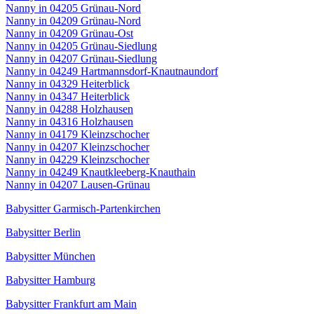
Nanny in 04205 Grünau-Nord
Nanny in 04209 Grünau-Nord
Nanny in 04209 Grünau-Ost
Nanny in 04205 Grünau-Siedlung
Nanny in 04207 Grünau-Siedlung
Nanny in 04249 Hartmannsdorf-Knautnaundorf
Nanny in 04329 Heiterblick
Nanny in 04347 Heiterblick
Nanny in 04288 Holzhausen
Nanny in 04316 Holzhausen
Nanny in 04179 Kleinzschocher
Nanny in 04207 Kleinzschocher
Nanny in 04229 Kleinzschocher
Nanny in 04249 Knautkleeberg-Knauthain
Nanny in 04207 Lausen-Grünau
Babysitter Garmisch-Partenkirchen
Babysitter Berlin
Babysitter München
Babysitter Hamburg
Babysitter Frankfurt am Main