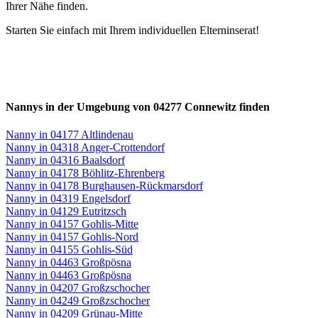
Ihrer Nähe finden.
Starten Sie einfach mit Ihrem individuellen Elterninserat!
Nannys in der Umgebung von 04277 Connewitz finden
Nanny in 04177 Altlindenau
Nanny in 04318 Anger-Crottendorf
Nanny in 04316 Baalsdorf
Nanny in 04178 Böhlitz-Ehrenberg
Nanny in 04178 Burghausen-Rückmarsdorf
Nanny in 04319 Engelsdorf
Nanny in 04129 Eutritzsch
Nanny in 04157 Gohlis-Mitte
Nanny in 04157 Gohlis-Nord
Nanny in 04155 Gohlis-Süd
Nanny in 04463 Großpösna
Nanny in 04463 Großpösna
Nanny in 04207 Großzschocher
Nanny in 04249 Großzschocher
Nanny in 04209 Grünau-Mitte