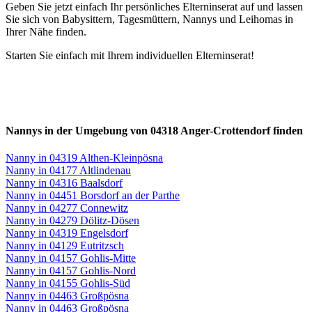
Geben Sie jetzt einfach Ihr persönliches Elterninserat auf und lassen
Sie sich von Babysittern, Tagesmüttern, Nannys und Leihomas in
Ihrer Nähe finden.
Starten Sie einfach mit Ihrem individuellen Elterninserat!
Nannys in der Umgebung von 04318 Anger-Crottendorf finden
Nanny in 04319 Althen-Kleinpösna
Nanny in 04177 Altlindenau
Nanny in 04316 Baalsdorf
Nanny in 04451 Borsdorf an der Parthe
Nanny in 04277 Connewitz
Nanny in 04279 Dölitz-Dösen
Nanny in 04319 Engelsdorf
Nanny in 04129 Eutritzsch
Nanny in 04157 Gohlis-Mitte
Nanny in 04157 Gohlis-Nord
Nanny in 04155 Gohlis-Süd
Nanny in 04463 Großpösna
Nanny in 04463 Großpösna