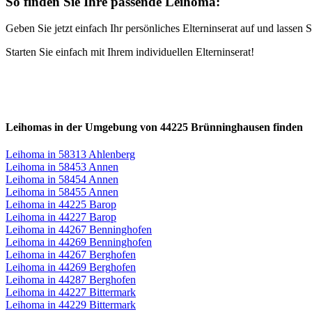
So finden Sie Ihre passende Leihoma:
Geben Sie jetzt einfach Ihr persönliches Elterninserat auf und lasse
Starten Sie einfach mit Ihrem individuellen Elterninserat!
Leihomas in der Umgebung von 44225 Brünninghausen finden
Leihoma in 58313 Ahlenberg
Leihoma in 58453 Annen
Leihoma in 58454 Annen
Leihoma in 58455 Annen
Leihoma in 44225 Barop
Leihoma in 44227 Barop
Leihoma in 44267 Benninghofen
Leihoma in 44269 Benninghofen
Leihoma in 44267 Berghofen
Leihoma in 44269 Berghofen
Leihoma in 44287 Berghofen
Leihoma in 44227 Bittermark
Leihoma in 44229 Bittermark