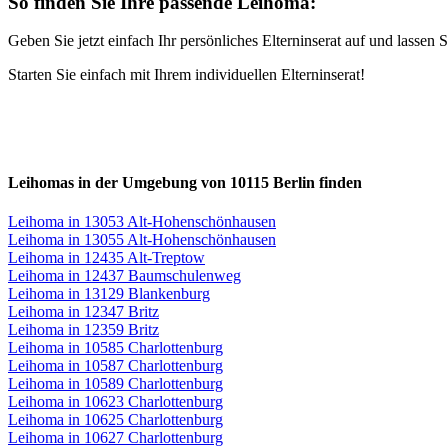
So finden Sie Ihre passende Leihoma:
Geben Sie jetzt einfach Ihr persönliches Elterninserat auf und lasse
Starten Sie einfach mit Ihrem individuellen Elterninserat!
Leihomas in der Umgebung von 10115 Berlin finden
Leihoma in 13053 Alt-Hohenschönhausen
Leihoma in 13055 Alt-Hohenschönhausen
Leihoma in 12435 Alt-Treptow
Leihoma in 12437 Baumschulenweg
Leihoma in 13129 Blankenburg
Leihoma in 12347 Britz
Leihoma in 12359 Britz
Leihoma in 10585 Charlottenburg
Leihoma in 10587 Charlottenburg
Leihoma in 10589 Charlottenburg
Leihoma in 10623 Charlottenburg
Leihoma in 10625 Charlottenburg
Leihoma in 10627 Charlottenburg