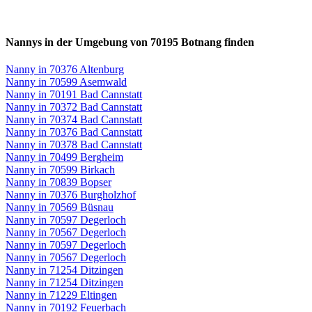
Nannys in der Umgebung von 70195 Botnang finden
Nanny in 70376 Altenburg
Nanny in 70599 Asemwald
Nanny in 70191 Bad Cannstatt
Nanny in 70372 Bad Cannstatt
Nanny in 70374 Bad Cannstatt
Nanny in 70376 Bad Cannstatt
Nanny in 70378 Bad Cannstatt
Nanny in 70499 Bergheim
Nanny in 70599 Birkach
Nanny in 70839 Bopser
Nanny in 70376 Burgholzhof
Nanny in 70569 Büsnau
Nanny in 70597 Degerloch
Nanny in 70567 Degerloch
Nanny in 70597 Degerloch
Nanny in 70567 Degerloch
Nanny in 71254 Ditzingen
Nanny in 71254 Ditzingen
Nanny in 71229 Eltingen
Nanny in 70192 Feuerbach