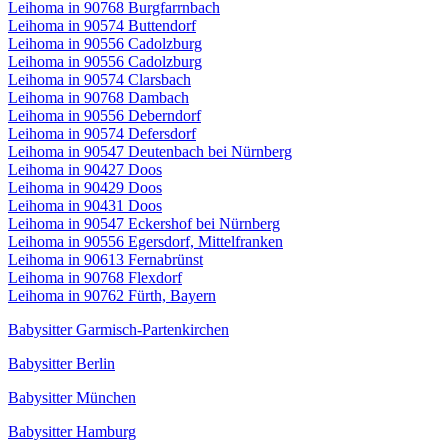
Leihoma in 90768 Burgfarrnbach
Leihoma in 90574 Buttendorf
Leihoma in 90556 Cadolzburg
Leihoma in 90556 Cadolzburg
Leihoma in 90574 Clarsbach
Leihoma in 90768 Dambach
Leihoma in 90556 Deberndorf
Leihoma in 90574 Defersdorf
Leihoma in 90547 Deutenbach bei Nürnberg
Leihoma in 90427 Doos
Leihoma in 90429 Doos
Leihoma in 90431 Doos
Leihoma in 90547 Eckershof bei Nürnberg
Leihoma in 90556 Egersdorf, Mittelfranken
Leihoma in 90613 Fernabrünst
Leihoma in 90768 Flexdorf
Leihoma in 90762 Fürth, Bayern
Babysitter Garmisch-Partenkirchen
Babysitter Berlin
Babysitter München
Babysitter Hamburg