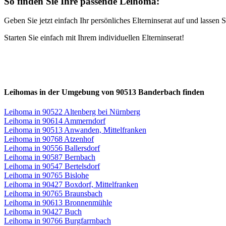
So finden Sie Ihre passende Leihoma:
Geben Sie jetzt einfach Ihr persönliches Elterninserat auf und lasse
Starten Sie einfach mit Ihrem individuellen Elterninserat!
Leihomas in der Umgebung von 90513 Banderbach finden
Leihoma in 90522 Altenberg bei Nürnberg
Leihoma in 90614 Ammerndorf
Leihoma in 90513 Anwanden, Mittelfranken
Leihoma in 90768 Atzenhof
Leihoma in 90556 Ballersdorf
Leihoma in 90587 Bernbach
Leihoma in 90547 Bertelsdorf
Leihoma in 90765 Bislohe
Leihoma in 90427 Boxdorf, Mittelfranken
Leihoma in 90765 Braunsbach
Leihoma in 90613 Bronnenmühle
Leihoma in 90427 Buch
Leihoma in 90766 Burgfarrnbach