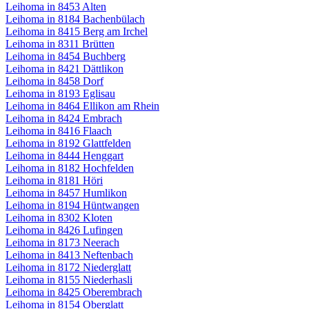
Leihoma in 8453 Alten
Leihoma in 8184 Bachenbülach
Leihoma in 8415 Berg am Irchel
Leihoma in 8311 Brütten
Leihoma in 8454 Buchberg
Leihoma in 8421 Dättlikon
Leihoma in 8458 Dorf
Leihoma in 8193 Eglisau
Leihoma in 8464 Ellikon am Rhein
Leihoma in 8424 Embrach
Leihoma in 8416 Flaach
Leihoma in 8192 Glattfelden
Leihoma in 8444 Henggart
Leihoma in 8182 Hochfelden
Leihoma in 8181 Höri
Leihoma in 8457 Humlikon
Leihoma in 8194 Hüntwangen
Leihoma in 8302 Kloten
Leihoma in 8426 Lufingen
Leihoma in 8173 Neerach
Leihoma in 8413 Neftenbach
Leihoma in 8172 Niederglatt
Leihoma in 8155 Niederhasli
Leihoma in 8425 Oberembrach
Leihoma in 8154 Oberglatt