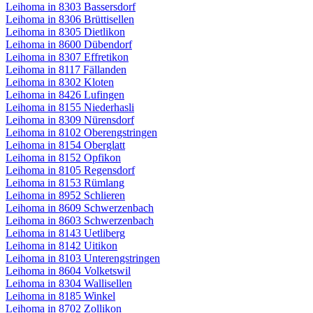
Leihoma in 8303 Bassersdorf
Leihoma in 8306 Brüttisellen
Leihoma in 8305 Dietlikon
Leihoma in 8600 Dübendorf
Leihoma in 8307 Effretikon
Leihoma in 8117 Fällanden
Leihoma in 8302 Kloten
Leihoma in 8426 Lufingen
Leihoma in 8155 Niederhasli
Leihoma in 8309 Nürensdorf
Leihoma in 8102 Oberengstringen
Leihoma in 8154 Oberglatt
Leihoma in 8152 Opfikon
Leihoma in 8105 Regensdorf
Leihoma in 8153 Rümlang
Leihoma in 8952 Schlieren
Leihoma in 8609 Schwerzenbach
Leihoma in 8603 Schwerzenbach
Leihoma in 8143 Uetliberg
Leihoma in 8142 Uitikon
Leihoma in 8103 Unterengstringen
Leihoma in 8604 Volketswil
Leihoma in 8304 Wallisellen
Leihoma in 8185 Winkel
Leihoma in 8702 Zollikon